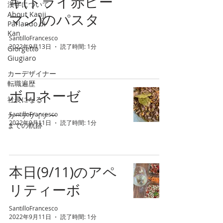
キ(ドライ赤ピー
漢字について
About Kanji
マン)のパスタ
Parlando di
Kan
SantilloFrancesco
2022年9月13日
読了時間: 1分
Giorgetto
Giugiaro
カーデザイナー
転職遍歴
ボロネーゼ
社長になる
SantilloFrancesco
カーデザイナー
2022年9月11日
読了時間: 1分
までの軌跡
本日(9/11)のアペ
リティーボ
SantilloFrancesco
2022年9月11日
読了時間: 1分