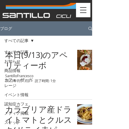
ブログ
すべての記事
すべての記事
本日(9/13)のアペ
お知らせ
リティーボ
商品情報
SantilloFrancesco
カフェ・ザ・ガ
2022年9月13日
読了時間: 1分
レージ
イベント情報
認知症カフェ
カラブリア産ドラ
メディア掲載
イトマトとクルス
スケッチ