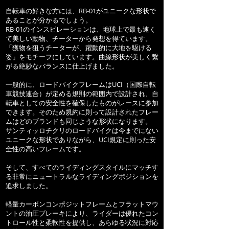
自転車の好きな方には、RB-01がユニークな形状で
あることが分かるでしょう。
RB-01のインスピレーションは、地球上で最も速く
て美しい動物、チーターから発想を得ています。
「獲物を狙うチーターが、躍動的に大地を駆ける
姿」をモチーフにしています。
曲線形状が美しく繋
がる絶妙なバランスに
仕上げました。
一般的に、ロードバイクフレームはUCI（国際自転
車競技連合）が定める規則の範囲内で設計され、自
転車としての安全性を確保したものがレースに参加
できます。そのため規約に則って設計されたフレー
ムはどのブランドも同じような形状になります。
サンティッロチクリのロードバイクは今までにない
ユニークな形状でありながら、UCI規定に則った安
全性の高いフレームです。
そして、
すべてのライディングスタイルにマッチす
る非常にニュートラルなライディングポジションを
追求しました。
軽量カーボンコンポジットフレームとフラットマウ
ントの油圧ブレーキにより、
ライダーは優れたコン
トロール性と柔軟性を提供し、あらゆる状況に対応