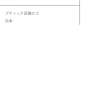
ブティック店舗ロゴ
日本
歯科医療機器
日本
ジュエリー、サングラス等
ドバイ
自転車、三輪車、ストライダー
日本、他
自動車のエアロパーツ展示棚
タイ