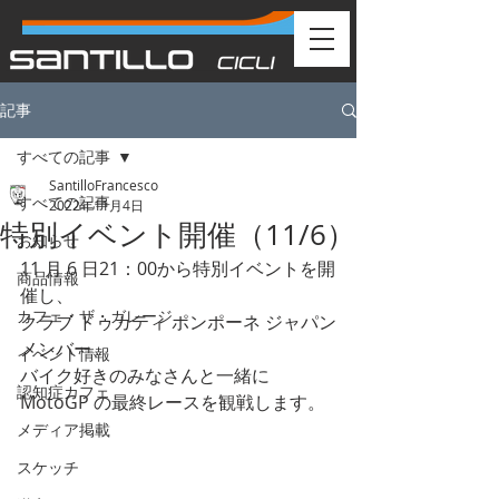
記事
すべての記事
SantilloFrancesco
すべての記事
2022年11月4日
特別イベント開催（11/6）
お知らせ
11 月 6 日21：00から特別イベントを開
商品情報
催し、
カフェ・ザ・ガレージ
クラブ ドゥカティ ポンポーネ ジャパン
メンバー、
イベント情報
バイク好きのみなさんと一緒に 
認知症カフェ
MotoGP の最終レースを観戦します。 
メディア掲載
スケッチ