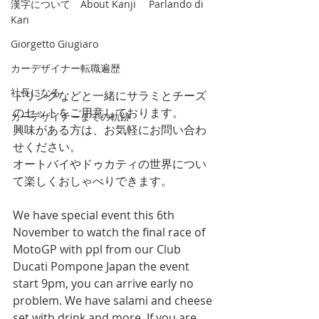
漢字について About Kanji Parlando di
Kan
Giorgetto Giugiaro
カーデザイナー転職遍歴
社長になる
ドリンクなどと一緒にサラミとチーズ
のセットをご用意しております。
カーデザイナーまでの軌跡
興味がある方は、お気軽にお問い合わ
せください。 
オートバイやドゥカティの世界につい
て楽しくおしゃべりできます。
We have special event this 6th 
November to watch the final race of 
MotoGP with ppl from our Club 
Ducati Pompone Japan the event 
start 9pm, you can arrive early no 
problem. We have salami and cheese 
set with drink and more. If you are 