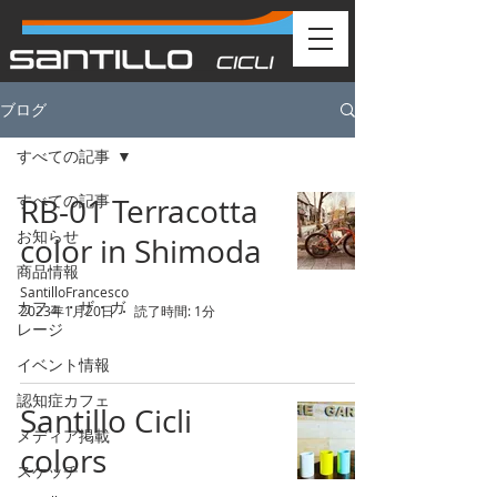
ブログ
すべての記事
すべての記事
RB-01 Terracotta
お知らせ
color in Shimoda
商品情報
SantilloFrancesco
カフェ・ザ・ガ
2023年1月20日
読了時間: 1分
レージ
イベント情報
認知症カフェ
Santillo Cicli
メディア掲載
colors
スケッチ