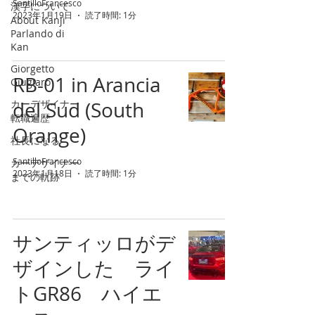
SantilloFrancesco
漢字について
2023年1月19日
読了時間: 1分
About Kanji
Parlando di
Kan
Giorgetto
RB-01 in Arancia
Giugiaro
カーデザイナー
del Sud (South
転職遍歴
Orange)
社長になる
SantilloFrancesco
カーデザイナー
2023年1月18日
読了時間: 1分
までの軌跡
サンティッロがデ
ザインした ライ
トGR86 ハイエ