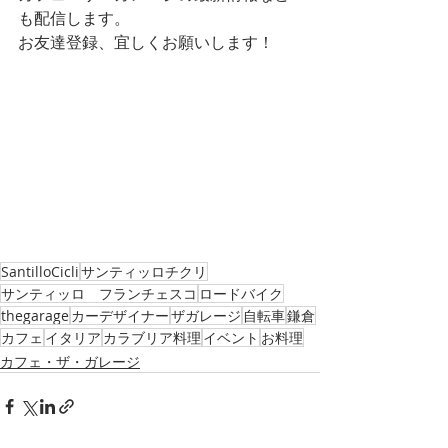
も配信します。
お友達登録、宜しくお願いします！
SantilloCicli
サンティッロチクリ
サンティッロ フランチェスコ
ロードバイク
thegarage
カーデザイナー
ザガレージ
自転車
鎌倉
カフェ
イタリア
カラブリア料理
イベント
お料理
カフェ・ザ・ガレージ