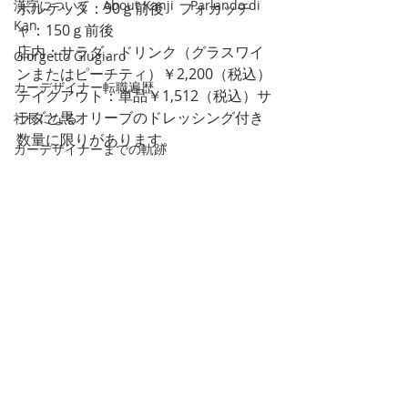
漢字について About Kanji Parlando di
ポルケッタ：90ｇ前後　フォカッチ
Kan
ャ：150ｇ前後
店内：サラダ、ドリンク（グラスワイ
Giorgetto Giugiaro
ンまたはピーチティ）￥2,200（税込）
カーデザイナー転職遍歴
テイクアウト：単品￥1,512（税込）サ
ラダと黒オリーブのドレッシング付き
社長になる
数量に限りがあります。
カーデザイナーまでの軌跡