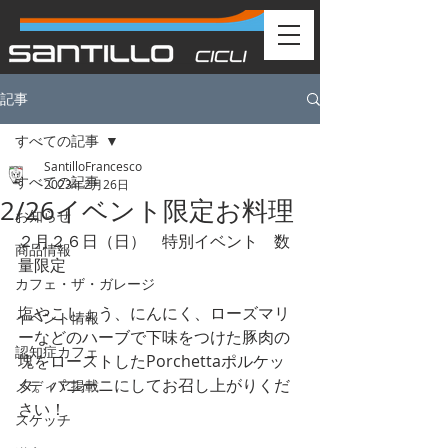
記事
すべての記事
SantilloFrancesco
すべての記事
2023年2月26日
2/26イベント限定お料理
お知らせ
２月２６日（日）　特別イベント　数
商品情報
量限定　
カフェ・ザ・ガレージ
塩やこしょう、にんにく、ローズマリ
イベント情報
ーなどのハーブで下味をつけた豚肉の
認知症カフェ
塊をローストしたPorchettaポルケッ
タ。パニーニにしてお召し上がりくだ
メディア掲載
さい！
スケッチ