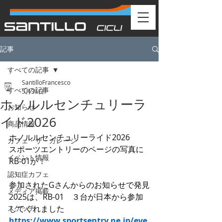
記事
すべての記事
SantilloFrancesco
すべての記事
5月31日
ホノルルセンチュリーラ
お知らせ
イド2026
商品情報
ホノルルセンチュリーライド2026
カフェ・ザ・ガレージ
スポーツエントリーのページの写真に
イベント情報
RB-01が！
認知症カフェ
参加されたGさんからのお知らせで発見
メディア掲載
2025は、RB-01　３台が日本から参加
スケッチ
してくれました
https://www.sportsentry.ne.jp/eve