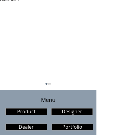
​Menu
Product
Designer
Dealer
Portfolio
一緒に写真を撮るのにぴ
「RB-01」の