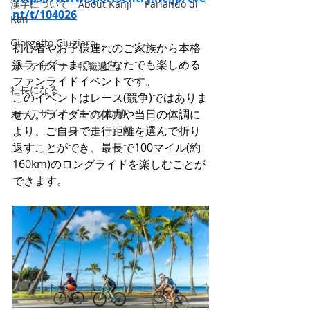
漢字について About Kanji Parlando di
nt/t/104026
Kan
Giorgetto Giugiaro
初心者やお子様連れのご家族から本格
派ライダーまで、どなたでも楽しめる
カーデザイナー転職遍歴
ファンライドイベントです。
社長になる
このイベントはレース(競争)ではありま
カーデザイナーまでの軌跡
せん。ライダーの体力や当日の体調に
より、ご自身で走行距離を選んで折り
返すことができ、最長で100マイル(約
160km)のロングライドを楽しむことが
できます。