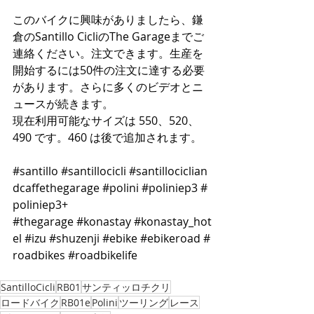
このバイクに興味がありましたら、鎌
倉のSantillo CicliのThe Garageまでご
連絡ください。注文できます。生産を
開始するには50件の注文に達する必要
があります。さらに多くのビデオとニ
ュースが続きます。
現在利用可能なサイズは 550、520、
490 です。460 は後で追加されます。 
#santillo
#santillocicli
#santillociclian
dcaffethegarage
#polini
#poliniep3
#
poliniep3
+ 
#thegarage
#konastay
#konastay_hot
el
#izu
#shuzenji
#ebike
#ebikeroad
#
roadbikes
#roadbikelife
SantilloCicli
RB01
サンティッロチクリ
ロードバイク
RB01e
Polini
ツーリング
レース