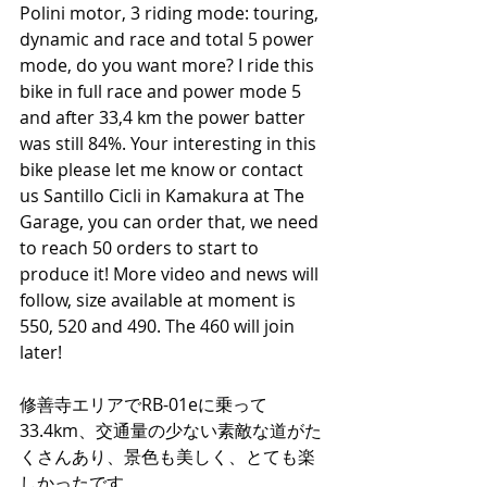
Polini motor, 3 riding mode: touring, 
dynamic and race and total 5 power 
mode, do you want more? I ride this 
bike in full race and power mode 5 
and after 33,4 km the power batter 
was still 84%. Your interesting in this 
bike please let me know or contact 
us Santillo Cicli in Kamakura at The 
Garage, you can order that, we need 
to reach 50 orders to start to 
produce it! More video and news will 
follow, size available at moment is 
550, 520 and 490. The 460 will join 
later! 
修善寺エリアでRB-01eに乗って
33.4km、交通量の少ない素敵な道がた
くさんあり、景色も美しく、とても楽
しかったです。