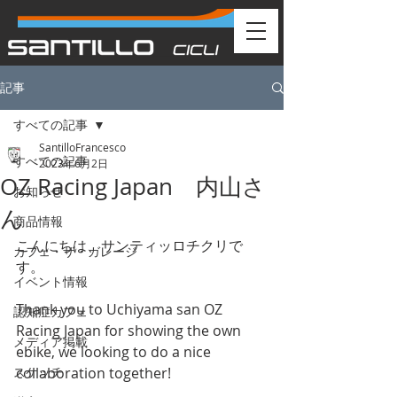
記事
すべての記事
SantilloFrancesco
すべての記事
2023年6月2日
OZ Racing Japan 内山さ
お知らせ
ん
商品情報
こんにちは、サンティッロチクリで
カフェ・ザ・ガレージ
す。
イベント情報
Thank you to Uchiyama san OZ 
認知症カフェ
Racing Japan for showing the own 
メディア掲載
ebike, we looking to do a nice 
スケッチ
collaboration together! 