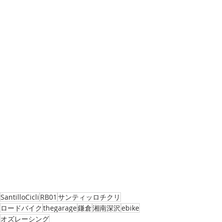
SantilloCicli
RB01
サンティッロチクリ
ロードバイク
thegarage
鎌倉
湘南深沢
ebike
オズレーシング