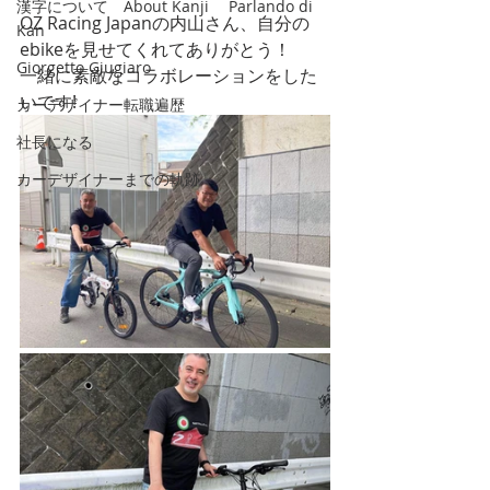
漢字について About Kanji Parlando di
OZ Racing Japanの内山さん、自分の
Kan
ebikeを見せてくれてありがとう！
Giorgetto Giugiaro
一緒に素敵なコラボレーションをした
いです! 
カーデザイナー転職遍歴
社長になる
カーデザイナーまでの軌跡