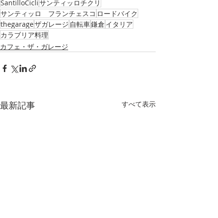
SantilloCicli
サンティッロチクリ
サンティッロ フランチェスコ
ロードバイク
thegarage
ザガレージ
自転車
鎌倉
イタリア
カラブリア料理
カフェ・ザ・ガレージ
最新記事
すべて表示