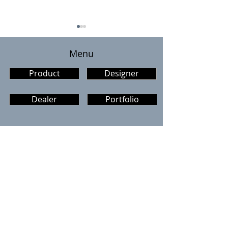
​Menu
Product
Designer
ケベック祭り6/21
Dealer
Portfolio
ケベック祭り202
ピーケベックデ
Blog category
商品情報
イベント情報
メディア掲載
スケッチ
お知らせ
マエストロ