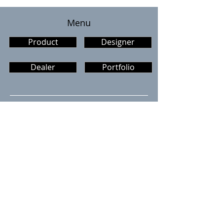
​Menu
Product
Designer
ケベック祭り6/21
Dealer
Portfolio
ケベック祭り202
ピーケベックデ
Blog category
商品情報
イベント情報
メディア掲載
スケッチ
お知らせ
マエストロ
ザ・ガレージ
認知症カフェ