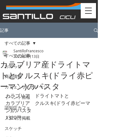
記事
すべての記事
SantilloFrancesco
すべての記事
2022年9月13日
カラブリア産ドライトマ
お知らせ
トとクルスキ(ドライ赤ピ
商品情報
ーマン)のパスタ
カフェ・ザ・ガレージ
カラブリア　ドライトマトと
イベント情報
カラブリア　クルスキ(ドライ赤ピーマ
認知症カフェ
ン)のパスタ
1320円
メディア掲載
スケッチ